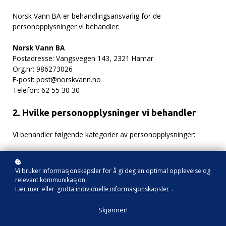
Norsk Vann BA er behandlingsansvarlig for de
personopplysninger vi behandler:
Norsk Vann BA
Postadresse: Vangsvegen 143, 2321 Hamar
Org.nr: 986273026
E-post: post@norskvann.no
Telefon: 62 55 30 30
2. Hvilke personopplysninger vi behandler
Vi behandler følgende kategorier av personopplysninger:
- Kontaktinformasjon: navn, e-post, telefonnummer, stilling
og arbeidsgiver
Vi bruker informasjonskapsler for å gi deg en optimal opplevelse og
- Deltakerinformasjon: påmelding til kurs og konferanser,
relevant kommunikasjon.
allergier/tilretteleggingsbehov (dersom oppgitt), deltakelse på
Lær mer
eller
godta individuelle informasjonskapsler
.
arrangementer
- Betalingsinformasjon: fakturaopplysninger og eventuelt
Skjønner!
betalingshistorikk