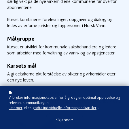
særlig vekt på de nye virkemidlene kommunene får overfor
abonnentene.
Kurset kombinerer forelesninger, oppgaver og dialog, og
ledes av erfarne jurister og fagpersoner i Norsk Vann.
Målgruppe
Kurset er utviklet for kommunale saksbehandlere og ledere
som arbeider med forvaltning av vann- og avløpstjenester.
Kursets mål
Å gi deltakerne økt forståelse av plikter og virkemidler etter
den nye loven.
Varighet og gjennomføring
Vi bruker informasjonskapsler for å gi deg en optimal opplevelse og
Kurset gjennomføres som et fysisk dagskurs. Det anbefales å
relevant kommunikasjon.
ha med PC/nettbrett.
Lær mer
eller
godta individuelle informasjonskapsler
.
Skjønner!