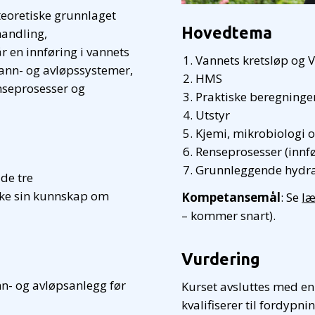
teoretiske grunnlaget
Hovedtema
handling,
r en innføring i vannets
Vannets kretsløp og 
vann- og avløpssystemer,
HMS
enseprosesser og
Praktiske beregninge
Utstyr
Kjemi, mikrobiologi o
Renseprosesser (innfø
Grunnleggende hydra
 de tre
rke sin kunnskap om
Kompetansemål
: Se
læ
– kommer snart).
Vurdering
nn- og avløpsanlegg før
Kurset avsluttes med en
kvalifiserer til fordypn