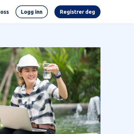
oss
Logg inn
Registrer deg