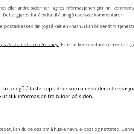
eller andre sider her, lagres informasjonen gitt inn i kommentars
Dette gjøres for å bidra til å unngå useriøse kommentarer.
-postadressen din (også kalt en «hash») kan bli sendt til tjenes
tps://automattic.com/privacy/
. Etter at kommentaren din er blitt go
ør du unngå å laste opp bilder som inneholder informasjon
ut slik informasjon fra bilder på siden.
tedet, kan du be oss om å huske navn, e-post og nettsted. Denne